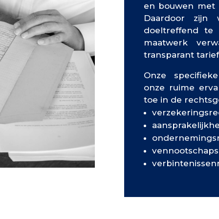
en bouwen met h
Daardoor zijn 
doeltreffend te
maatwerk verw
transparant tarief
Onze specifiek
onze ruime erva
toe in de rechts
verzekeringsre
aansprakelijkh
ondernemings
vennootschaps
verbintenissen