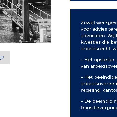
Zowel werkgev
voor advies ter
advocaten. Wij 
kwesties die b
arbeidsrecht, 
OP
– Het opstellen
van arbeidsov
– Het beëindig
arbeidsovereen
regeling, kanto
– De beëindigi
transitievergoed