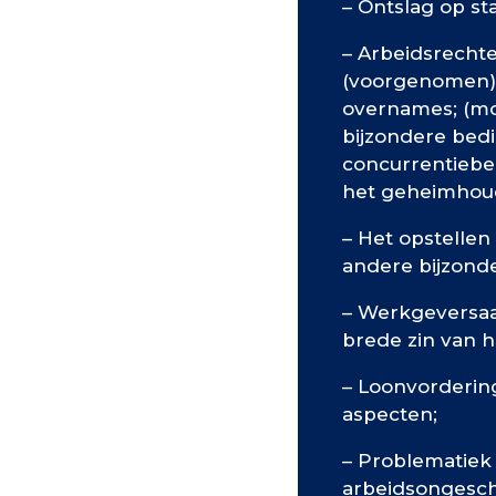
– Ontslag op st
– Arbeidsrechte
(voorgenomen) r
overnames; (mo
bijzondere bedi
concurrentiebed
het geheimhou
– Het opstellen
andere bijzond
– Werkgeversaa
brede zin van h
– Loonvorderin
aspecten;
– Problematiek
arbeidsongesc