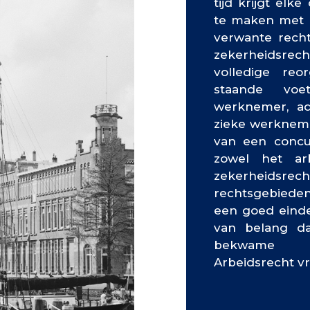
tijd krijgt el
te maken met h
verwante recht
zekerheidsrec
volledige reor
staande voe
werknemer, adv
zieke werkneme
van een concur
zowel het arb
zekerheids
rechtsgebieden
een goed einde
van belang da
bekwame jur
Arbeidsrecht vr