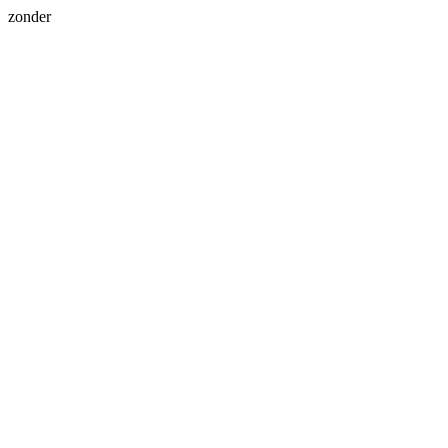
zonder