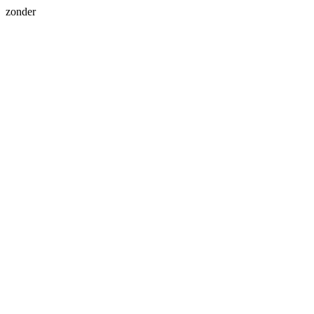
zonder