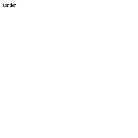
zonder