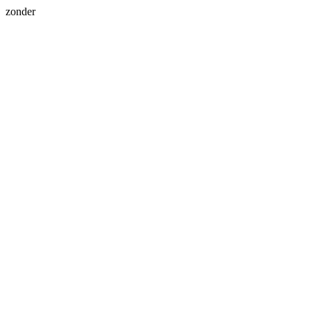
zonder