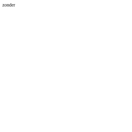
zonder