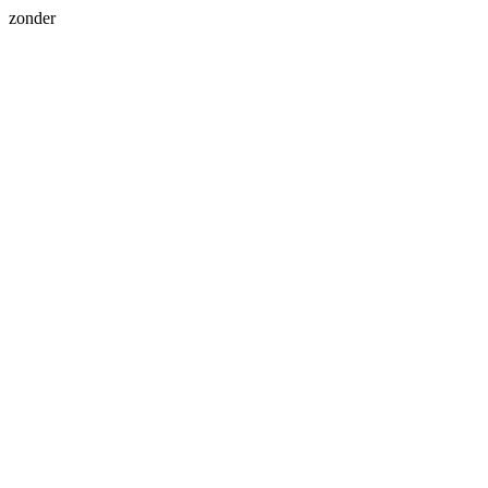
zonder