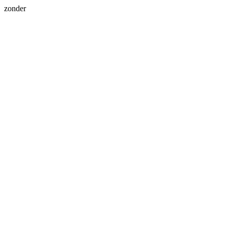
zonder