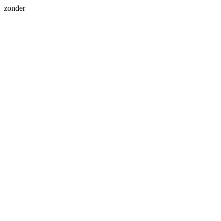
zonder