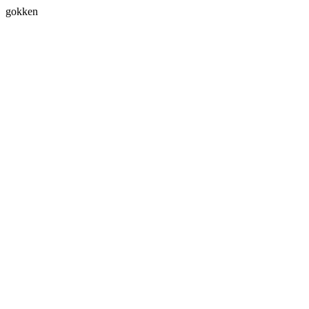
gokken