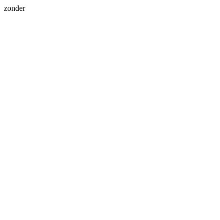
zonder