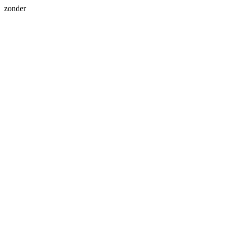
zonder