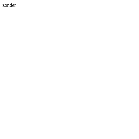
zonder