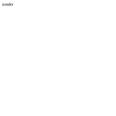
zonder