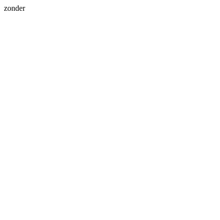
zonder