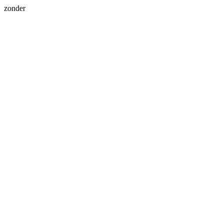
zonder