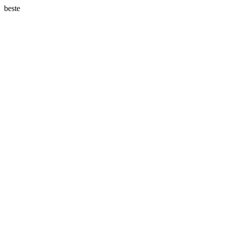
beste