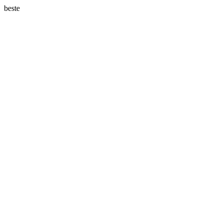
beste