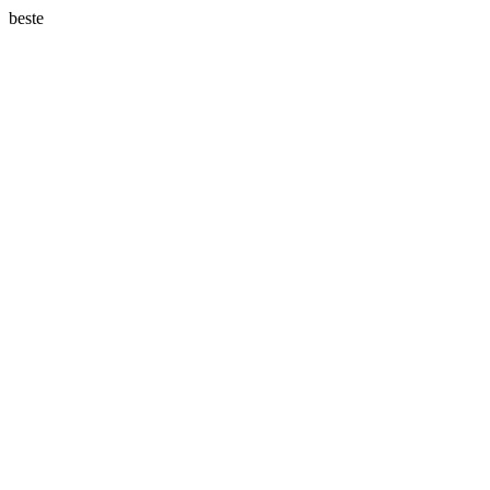
beste