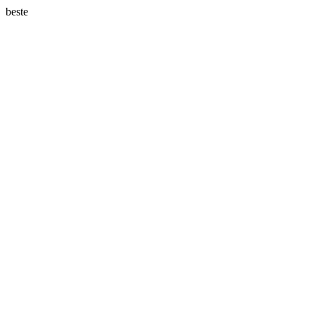
beste