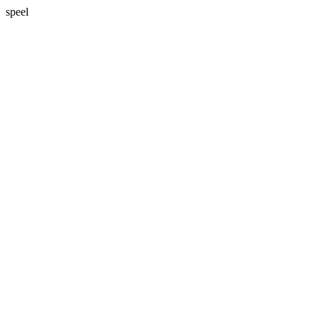
speel