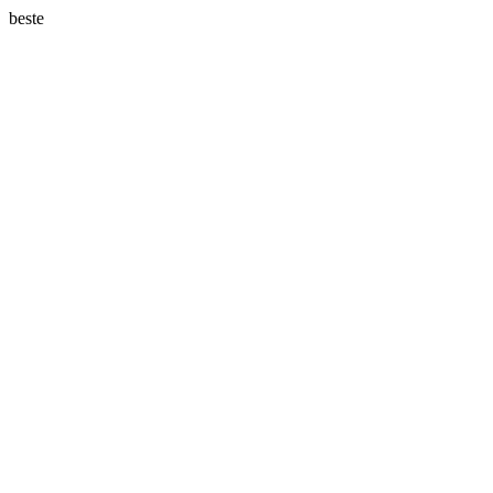
beste