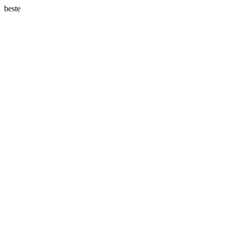
beste